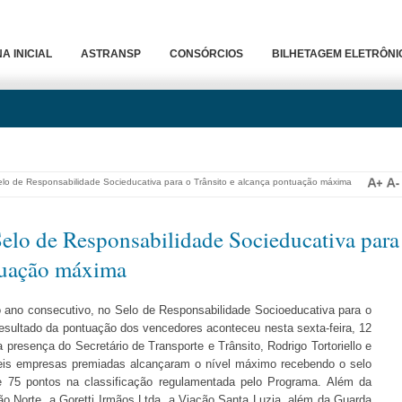
A INICIAL
ASTRANSP
CONSÓRCIOS
BILHETAGEM ELETRÔNI
elo de Responsabilidade Socieducativa para o Trânsito e alcança pontuação máxima
elo de Responsabilidade Socieducativa para
ntuação máxima
ro ano consecutivo, no Selo de Responsabilidade Socioeducativa para o
resultado da pontuação dos vencedores aconteceu nesta sexta-feira, 12
 presença do Secretário de Transporte e Trânsito, Rodrigo Tortoriello e
is empresas premiadas alcançaram o nível máximo recebendo o selo
e 75 pontos na classificação regulamentada pelo Programa. Além da
ão Norte, a Goretti Irmãos Ltda, a Viação Santa Luzia, além da Guarda