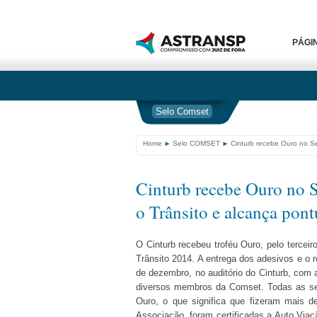
PÁGIN
Selo Comset
Home
Selo COMSET
Cinturb recebe Ouro no S
Cinturb recebe Ouro no S
o Trânsito e alcança po
O Cinturb recebeu troféu Ouro, pelo tercei
Trânsito 2014. A entrega dos adesivos e o 
de dezembro, no auditório do Cinturb, com a
diversos membros da Comset. Todas as se
Ouro, o que significa que fizeram mais d
Associação, foram certificadas a Auto Viaç