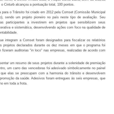
 o Cinturb alcançou a pontuação total, 100 pontos.
 para o Trânsito foi criado em 2012 pela Comset (Comissão Municipal
), sendo um projeto pioneiro no país neste tipo de avaliação. Seu
sas participantes a investirem em projetos que sensibilizem seus
interativa e sistemática, desenvolvendo ações com foco na qualidade de
ntabilidade.
ue integram a Comset foram designados para fiscalizar os relatórios
 os projetos declarados durante os dez meses em que o programa foi
 fizeram auditorias "in loco" nas empresas, realizadas de acordo com
entar um resumo de seus projetos durante a solenidade de premiação
ntro, um carro das vencedoras foi adesivado simbolicamente no painel
de que elas se preocupam com a harmonia do trânsito e desenvolvem
e promoção da saúde. Adesivos foram entregues às seis empresas, que
ano em toda a frota.