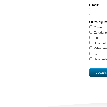
E-mail:
Utiliza algu
Comum
Estudant
Idoso
Deficient
Vale-tran
Livre
Deficien