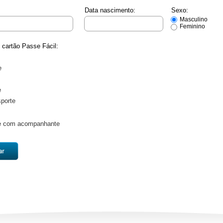
Data nascimento:
Sexo:
Masculino
Feminino
m cartão Passe Fácil:
e
e
sporte
te com acompanhante