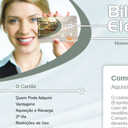
Home
Com
Aquis
O Cartão
O cadast
Quem Pode Adquirir
(Espirit
Vantagens
caso de
Aquisição e Recarga
residên
2ª Via
Comum e
Restrições de Uso
deveres