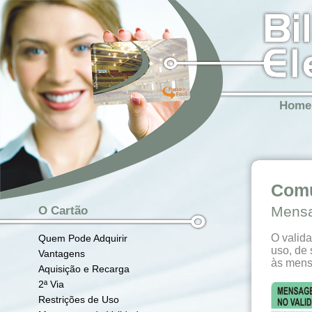
Home
Com
Mensa
O Cartão
O valid
Quem Pode Adquirir
uso, de 
Vantagens
às mens
Aquisição e Recarga
2ª Via
Restrições de Uso