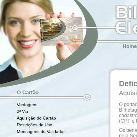
Home
Defi
Aquis
O Cartão
O porta
Vantagens
Bilhetag
2ª Via
cadastro
Aquisição do Cartão
(CPF e 
Restrições de Uso
Os bene
Mensagens do Validador
pela Sec