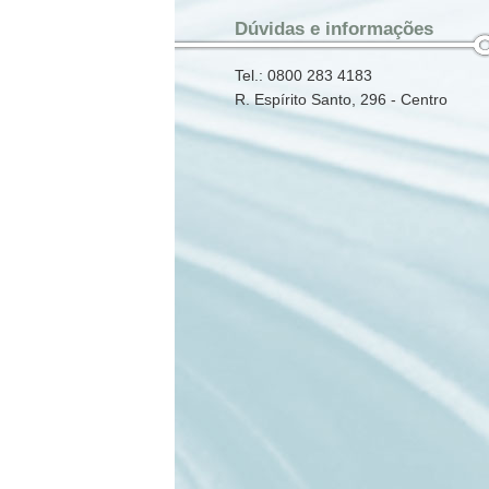
Dúvidas e informações
Tel.: 0800 283 4183
R. Espírito Santo, 296 - Centro