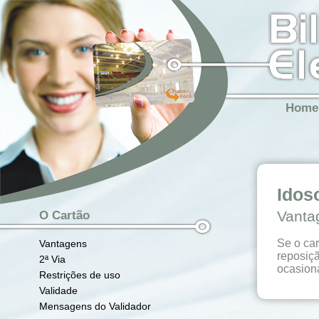
Home
Idos
Vanta
O Cartão
Se o car
Vantagens
reposiç
2ª Via
ocasion
Restrições de uso
Validade
Mensagens do Validador