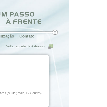
ilização
Contato
Voltar ao site da Astrasnp
os (celular, rádio, TV e outros)