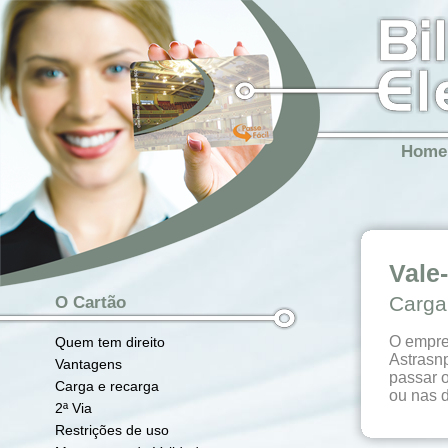
Home
Vale
Carga
O Cartão
O empreg
Quem tem direito
Astrasnp
Vantagens
passar o
Carga e recarga
ou nas d
2ª Via
Restrições de uso