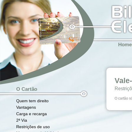
Home
Vale
Restriç
O Cartão
O cartão s
Quem tem direito
Vantagens
Carga e recarga
2ª Via
Restrições de uso